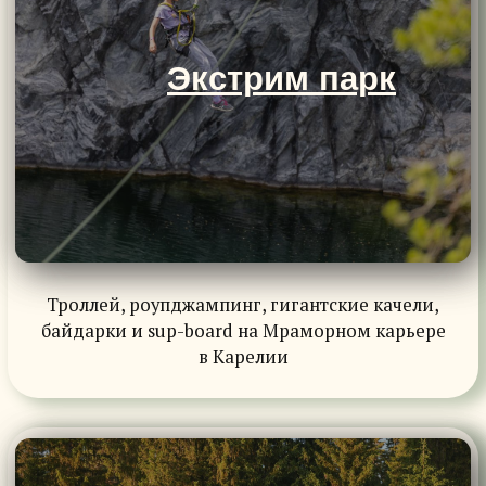
Троллей, роупджампинг, гигантские качели,
байдарки и sup-board на Мраморном карьере
в Карелии
Хутор Ёлки
Гостевые дома, палаточный кемпинг и байдарки
посреди карельского леса в 5 км от Мраморного