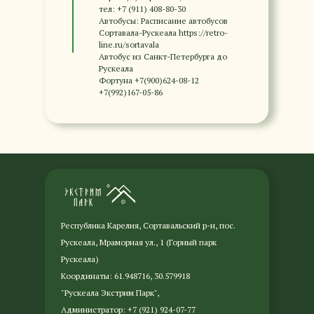
тел: +7 (911) 408-80-30
Автобусы: Расписание автобусов
Сортавала-Рускеала https://retro-
line.ru/sortavala
Автобус из Санкт-Петербурга до
Рускеала
Фортуна +7(900)624-08-12
+7(992)167-05-86
Республика Карелия, Сортавальский р-н, пос.
Рускеала, Мраморная ул., 1 (Горный парк
Рускеала)
Координаты: 61.948716, 30.579918
"Рускеала Экстрим Парк",
Администратор: +7 (921) 924-07-77