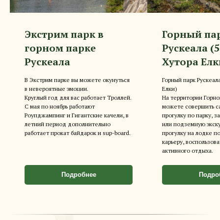
Экстрим парк в
Горный па
горном парке
Рускеала (5
Рускеала
Хутора Елк
В Экстрим парке вы можете окунуться
Горный парк Рускеала
в невероятные эмоции.
Елки)
Круглый год для вас работает Троллей.
На территории Горно
С мая по ноябрь работают
можете совершить с
Роупджампинг и Гигантские качели, в
прогулку по парку, з
летний период дополнительно
или подземную экску
работает прокат байдарок и sup-board.
прогулку на лодке 
карьеру, воспользова
активного отдыха.
Подробнее
Подро